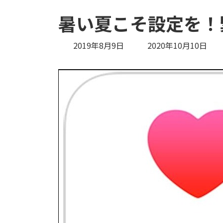
暑い夏こそ設定を！
最
2019年8月9日
2020年10月10日
終
更
新
日
時
: