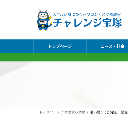
コ
ナ
ン
ビ
テ
ゲ
ン
ー
ツ
シ
へ
ョ
トップページ
コース・料金
ス
ン
キ
に
ッ
移
プ
動
トップページ
お役立ち情報
暑い夏こそ設定を！緊急