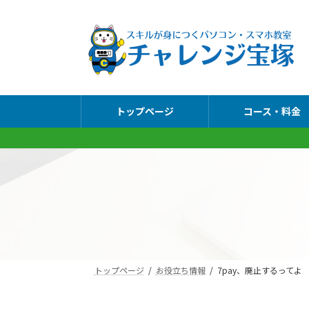
コ
ナ
ン
ビ
テ
ゲ
ン
ー
ツ
シ
へ
ョ
トップページ
コース・料金
ス
ン
キ
に
ッ
移
プ
動
トップページ
お役立ち情報
7pay、廃止するってよ