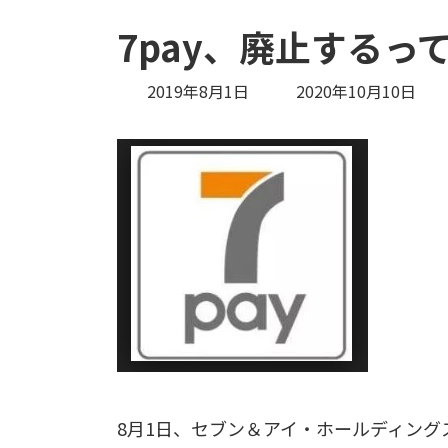
7pay、廃止するっ
最
2019年8月1日
2020年10月10日
終
更
新
日
時
:
8月1日、セブン＆アイ・ホールディング