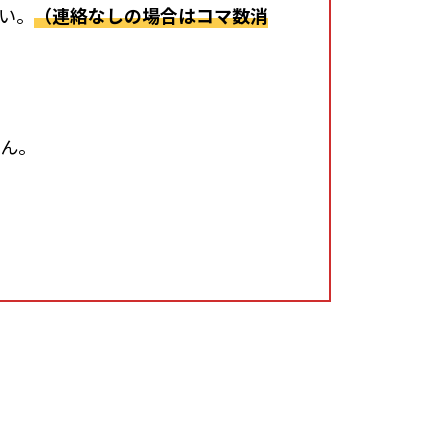
い。
（連絡なしの場合はコマ数消
せん。