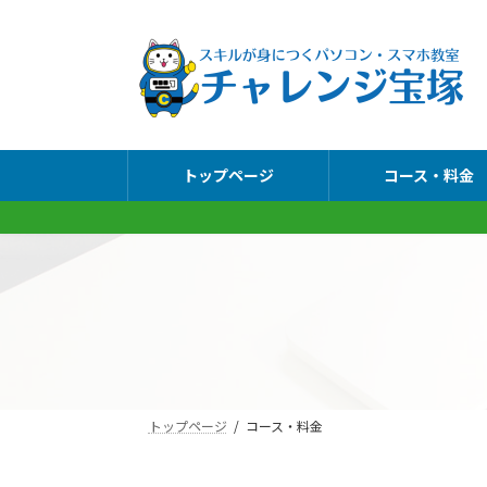
コ
ナ
ン
ビ
テ
ゲ
ン
ー
ツ
シ
へ
ョ
トップページ
コース・料金
ス
ン
キ
に
ッ
移
プ
動
トップページ
コース・料金