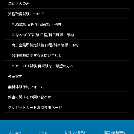
生徒さんの声
資格取得試験について
MOS試験 日程/科目確認・予約
OdysseyCBT試験 日程/科目確認・予約
商工会議所検定試験 日程/科目確認・予約
各種試験に関するお問い合わせ
MOS・CBT試験 再受験をご希望の方へ
教室案内
無料体験予約フォーム
教室に関するお問い合わせ
クレジットカード決済専用ページ
Copyright © 宝塚市山本のExcel専門パソコン教室「チャレンジ宝塚」 All
Rights Reserved.
メニュー
ホーム
LINEで体験予約
電話で体験予約