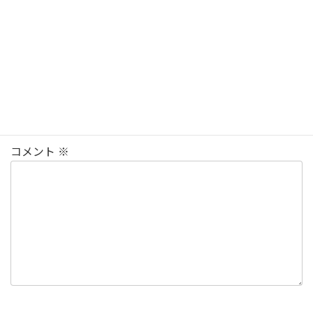
対応時間10:00～18:00
コメントを残す
メールアドレスが公開されることはありません。
※
が付
いている欄は必須項目です
コメント
※