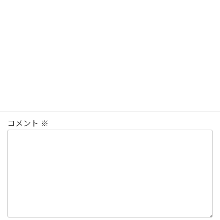
0797-57-9256
対応時間10:00～18:00
コメントを残す
メールアドレスが公開されることはありません。
※
が付
いている欄は必須項目です
コメント
※